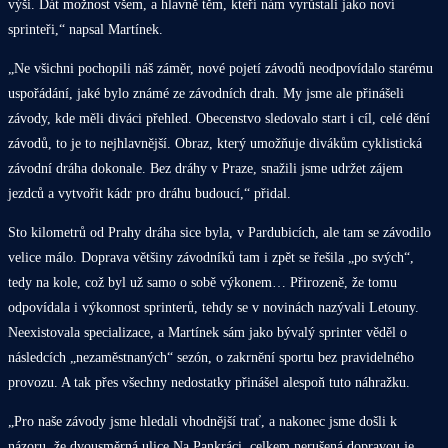
výši. Dát možnost všem, a hlavně těm, kteří nám vyrůstali jako noví
sprinteři,“ napsal Martínek.
„Ne všichni pochopili náš záměr, nové pojetí závodů neodpovídalo starému
uspořádání, jaké bylo známé ze závodních drah. My jsme ale přinášeli
závody, kde měli diváci přehled. Obecenstvo sledovalo start i cíl, celé dění
závodů, to je to nejhlavnější. Obraz, který umožňuje divákům cyklistická
závodní dráha dokonale. Bez dráhy v Praze, snažili jsme udržet zájem
jezdců a vytvořit kádr pro dráhu budoucí,“ přidal.
Sto kilometrů od Prahy dráha sice byla, v Pardubicích, ale tam se závodilo
velice málo. Doprava většiny závodníků tam i zpět se řešila „po svých“,
tedy na kole, což byl už samo o sobě výkonem… Přirozeně, že tomu
odpovídala i výkonnost sprinterů, tehdy se v novinách nazývali Letouny.
Neexistovala specializace, a Martínek sám jako bývalý sprinter věděl o
následcích „nezaměstnaných“ sezón, o zakrnění sportu bez pravidelného
provozu. A tak přes všechny nedostatky přinášel alespoň tuto náhražku.
„Pro naše závody jsme hledali vhodnější trať, a nakonec jsme došli k
názoru, že dvousměrná ulice Na Pankráci, celkem nerušená dopravou je