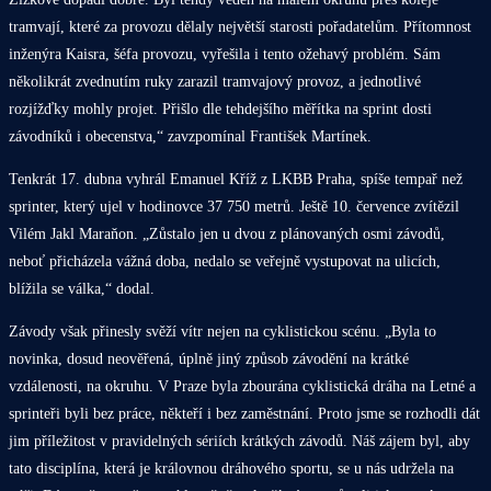
tramvají, které za provozu dělaly největší starosti pořadatelům. Přítomnost
inženýra Kaisra, šéfa provozu, vyřešila i tento ožehavý problém. Sám
několikrát zvednutím ruky zarazil tramvajový provoz, a jednotlivé
rozjížďky mohly projet. Přišlo dle tehdejšího měřítka na sprint dosti
závodníků i obecenstva,“ zavzpomínal František Martínek.
Tenkrát 17. dubna vyhrál Emanuel Kříž z LKBB Praha, spíše tempař než
sprinter, který ujel v hodinovce 37 750 metrů. Ještě 10. července zvítězil
Vilém Jakl Maraňon. „Zůstalo jen u dvou z plánovaných osmi závodů,
neboť přicházela vážná doba, nedalo se veřejně vystupovat na ulicích,
blížila se válka,“ dodal.
Závody však přinesly svěží vítr nejen na cyklistickou scénu. „Byla to
novinka, dosud neověřená, úplně jiný způsob závodění na krátké
vzdálenosti, na okruhu. V Praze byla zbourána cyklistická dráha na Letné a
sprinteři byli bez práce, někteří i bez zaměstnání. Proto jsme se rozhodli dát
jim příležitost v pravidelných sériích krátkých závodů. Náš zájem byl, aby
tato disciplína, která je královnou dráhového sportu, se u nás udržela na