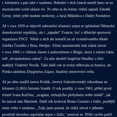
v kilometru a pak také v tandemu. Bohužel v těch časech neměl šanci se na
mezinárodní scéně ukázat víc. Po něm se do listiny vítězů zapsali Zdeněk
Černý, tehdy ještě student medicíny, a Juraj Miklušica z Dukly Pardubice.
Až v roce 1959 se objevili zahraniční účastníci nejen ze spřátelené Německé
demokratické republiky, ale i „západní“ Francie, byť z dělnické sportovní
organizace FSGT. Nikdo z nich ale nestačil na už vystudovaného lékaře
Zdeňka Černého z Brna, Heršpic. Elitní mezinárodní lesk získal závod
v roce 1960 i s vítězem Janem Lambrechtsem z Belgie, který z tohoto faktu
měl „dvojnásobnou radost“. Za ním skončil Angličan Handley a třetí
nadějný Vladimír Novák. Také další rok se trofej stěhovala za hranice, do
Polska zásluhou Zbygniewa Zajace, finalisty mistrovství světa.
Až po něm zazářil znovu Pražák, čerstvý československý rekordman na
kilometr (1,065) Antonín Staněk. O rok později, v roce 1963, přišel první
triumf Ivana Kučírka, „uragánu, mrhajícího přebytkem svého mládí“, jak
ho nazval sám Martínek. Další rok kraloval Bruno Gonzato z Itálie, pozdější
mistr světa v tandemu. „Tady jsem poznal, že velký závod v pěkném
prostředí dovedou uspořádat nejen v Itálii,“ usmíval se. Příští vavřín patřil