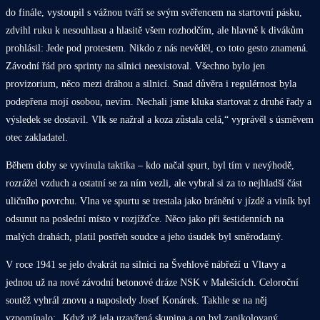
do finále, vystoupil s vážnou tváří se svým svěřencem na startovní pásku,
zdvihl ruku k nesouhlasu a hlasitě všem rozhodčím, ale hlavně k divákům
prohlásil: Jede pod protestem. Nikdo z nás nevěděl, co toto gesto znamená.
Závodní řád pro sprinty na silnici neexistoval. Všechno bylo jen
provizorium, něco mezi dráhou a silnicí. Snad důvěra i regulérnost byla
podepřena mojí osobou, nevím. Nechali jsme kluka startovat z druhé řady a
výsledek se dostavil. Vlk se nažral a koza zůstala celá,“ vyprávěl s úsměvem
otec zakladatel.
Během doby se vyvinula taktika – kdo načal spurt, byl tím v nevýhodě,
rozrážel vzduch a ostatní se za ním vezli, ale vybral si za to nejhladší část
uličního povrchu. Vlna ve spurtu se trestala jako bránění v jízdě a viník byl
odsunut na poslední místo v rozjížďce. Něco jako při šestidenních na
malých drahách, platil postřeh soudce a jeho úsudek byl směrodatný.
V roce 1941 se jelo dvakrát na silnici na Švehlově nábřeží u Vltavy a
jednou už na nové závodní betonové dráze NSK v Malešicích. Celoroční
soutěž vyhrál znovu a naposledy Josef Konárek. Takhle se na něj
vzpomínalo: „Když už jela uzavřená skupina a on byl zapikolovaný