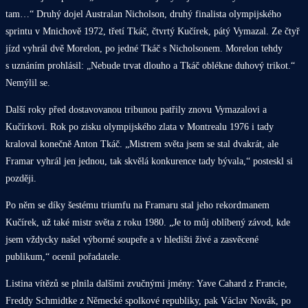
tam…“ Druhý dojel Australan Nicholson, druhý finalista olympijského
sprintu v Mnichově 1972, třetí Tkáč, čtvrtý Kučírek, pátý Vymazal. Ze čtyř
jízd vyhrál dvě Morelon, po jedné Tkáč s Nicholsonem. Morelon tehdy
s uznáním prohlásil: „Nebude trvat dlouho a Tkáč oblékne duhový trikot.“
Nemýlil se.
Další roky před dostavovanou tribunou patřily znovu Vymazalovi a
Kučírkovi. Rok po zisku olympijského zlata v Montrealu 1976 i tady
kraloval konečně Anton Tkáč. „Mistrem světa jsem se stal dvakrát, ale
Framar vyhrál jen jednou, tak skvělá konkurence tady bývala,“ posteskl si
později.
Po něm se díky šestému triumfu na Framaru stal jeho rekordmanem
Kučírek, už také mistr světa z roku 1980. „Je to můj oblíbený závod, kde
jsem vždycky našel výborné soupeře a v hledišti živé a zasvěcené
publikum,“ ocenil pořadatele.
Listina vítězů se plnila dalšími zvučnými jmény: Yave Cahard z Francie,
Freddy Schmidtke z Německé spolkové republiky, pak Václav Novák, po