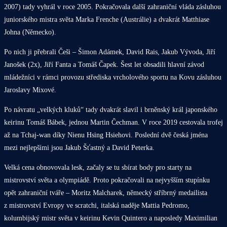
2007) tady vyhrál v roce 2005. Pokračovala další zahraniční vláda zásluhou
juniorského mistra světa Marka Frenche (Austrálie) a dvakrát Matthiase
Johna (Německo).
Po nich ji přebrali Češi – Šimon Adámek, David Rais, Jakub Vývoda, Jiří
Janošek (2x), Jiří Fanta a Tomáš Čapek. Šest let obsadili hlavní závod
mládežníci v rámci provozu střediska vrcholového sportu na Kovu zásluhou
Jaroslavy Mixové.
Po návratu „velkých kluků“ tady dvakrát slavil i brněnský král japonského
keirinu Tomáš Bábek, jednou Martin Čechman. V roce 2019 cestovala trofej
až na Tchaj-wan díky Nienu Hsing Hsiehovi. Poslední dvě česká jména
mezi nejlepšími jsou Jakub Šťastný a David Peterka.
Velká cena obnovovala lesk, začaly se tu sbírat body pro starty na
mistrovství světa a olympiádě. Proto pokračovali na nejvyšším stupínku
opět zahraniční tváře – Moritz Malcharek, německý stříbrný medailista
z mistrovství Evropy ve scratchi, italská naděje Mattia Pedromo,
kolumbijský mistr světa v keirinu Kevin Quintero a naposledy Maximilian