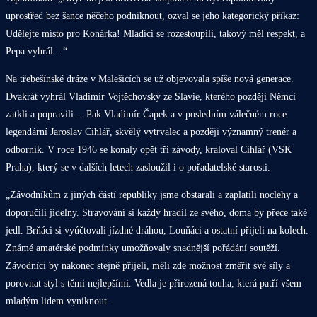
uprostřed bez šance něčeho podniknout, ozval se jeho kategorický příkaz:
Udělejte místo pro Konárka! Mladíci se rozestoupili, takový měl respekt, a
Pepa vyhrál…“
Na třebešínské dráze v Malešicích se už objevovala spíše nová generace.
Dvakrát vyhrál Vladimír Vojtěchovský ze Slavie, kterého později Němci
zatkli a popravili… Pak Vladimír Čapek a v posledním válečném roce
legendární Jaroslav Cihlář, skvělý vytrvalec a později významný trenér a
odborník. V roce 1946 se konaly opět tři závody, kraloval Cihlář (VSK
Praha), který se v dalších letech zasloužil i o pořadatelské starosti.
„Závodníkům z jiných částí republiky jsme obstarali a zaplatili noclehy a
doporučili jídelny. Stravování si každý hradil ze svého, doma by přece také
jedl. Brňáci si vyúčtovali jízdné dráhou, Louňáci a ostatní přijeli na kolech.
Známé amatérské podmínky umožňovaly snadnější pořádání soutěží.
Závodníci by nakonec stejně přijeli, měli zde možnost změřit své síly a
porovnat styl s těmi nejlepšími. Vedla je přirozená touha, která patří všem
mladým lidem vyniknout.