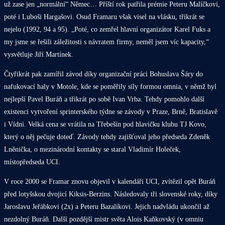
už zase jen „normální“ Němec… Příští rok patřila prémie Peteru Malíčkovi,
poté i Luboši Hargašovi. Osud Framaru však visel na vlásku, třikrát se
nejelo (1992, 94 a 95). „Poté, co zemřel hlavní organizátor Karel Fuks a
my jsme se řešili záležitosti s návratem firmy, neměl jsem víc kapacity,“
vysvětluje Jiří Martínek.
Čtyřikrát pak zamířil závod díky organizační práci Bohuslava Šáry do
nafukovací haly v Motole, kde se poměřily síly formou omnia, v němž byl
nejlepší Pavel Buráň a třikrát po sobě Ivan Vrba. Tehdy pomohlo další
existenci vytvoření sprinterského týdne se závody v Praze, Brně, Bratislavě
i Vídni. Velká cena se vrátila na Třebešín pod hlavičku klubu TJ Kovo,
který o něj pečuje doteď. Závody tehdy zajišťoval jeho předseda Zdeněk
Lněnička, o mezinárodní kontakty se staral Vladimír Holeček,
místopředseda UCI.
V roce 2000 se Framar znovu objevil v kalendáři UCI, zvítězil opět Buráň
před lotyšskou dvojicí Kiksis-Berzins. Následovaly tři slovenské roky, díky
Jaroslavu Jeřábkovi (2x) a Peteru Bazalíkovi. Jejich nadvládu ukončil až
nezdolný Buráň. Další pozdější mistr světa Alois Kaňkovský (v omniu