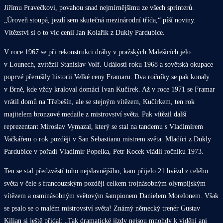
Jiřímu Pravečkovi, povahou snad nejmírnějšímu ze všech sprinterů.
„Úroveň stoupá, jezdí sem skutečná mezinárodní třída,“ píší noviny.
Vítězství si o to víc cenil Jan Kolařík z Dukly Pardubice.
V roce 1967 se při rekonstrukci dráhy v pražských Malešicích jelo
v Lounech, zvítězil Stanislav Volf. Události roku 1968 a sovětská okupace
poprvé přerušily historii Velké ceny Framaru. Dva ročníky se pak konaly
v Brně, kde vždy kraloval domácí Ivan Kučírek. Až v roce 1971 se Framar
vrátil domů na Třebešín, ale se stejným vítězem, Kučírkem, ten rok
majitelem bronzové medaile z mistrovství světa. Pak vítězil další
reprezentant Miroslav Vymazal, který se stal na tandemu s Vladimírem
Vačkářem o rok později v San Sebastianu mistrem světa. Mladíci z Dukly
Pardubice v pořadí Vladimír Popelka, Petr Kocek vládli ročníku 1973.
Ten se stal předzvěstí toho nejslavnějšího, kam přijelo 21 hvězd z celého
světa v čele s francouzským později celkem trojnásobným olympijským
vítězem a osminásobným světovým šampionem Danielem Morelonem. Však
se psalo se o malém mistrovství světa! Známý německý trenér Gustav
Kilian si ještě přidal: „Tak dramatické jízdy nejsou mnohdy k vidění ani