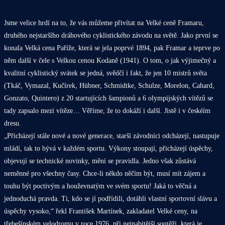
Jsme velice hrdí na to, že vás můžeme přivítat na Velké ceně Framaru,
druhého nejstaršího dráhového cyklistického závodu na světě. Jako první se
konala Velká cena Paříže, která se jela poprvé 1894, pak Framar a teprve po
něm další v čele s Velkou cenou Kodaně (1941). O tom, o jak výjimečný a
kvalitní cyklistický svátek se jedná, svědčí i fakt, že jen 10 mistrů světa
(Tkáč, Vymazal, Kučírek, Hübner, Schmidtke, Schulze, Morelon, Cahard,
Gonzato, Quintero) z 20 startujících šampionů a 6 olympijských vítězů se
tady zapsalo mezi vítěze… Věříme, že to dokáží i další. Jistě i v českéím
dresu.
„Přicházejí stále nové a nové generace, starší závodníci odcházejí, nastupuje
mládí, tak to bývá v každém sportu. Výkony stoupají, přicházejí úspěchy,
objevují se technické novinky, mění se pravidla. Jedno však zůstává
neměnné pro všechny časy. Chce-li někdo něčím být, musí mít zájem a
touhu být poctivým a houževnatým ve svém sportu! Jaká to věčná a
jednoduchá pravda. Ti, kdo se jí podřídili, dotáhli vlastní sportovní slávu a
úspěchy vysoko,“ řekl František Martínek, zakladatel Velké ceny, na
třebešínském velodromu v roce 1976, při nejnabitější soutěži, která je