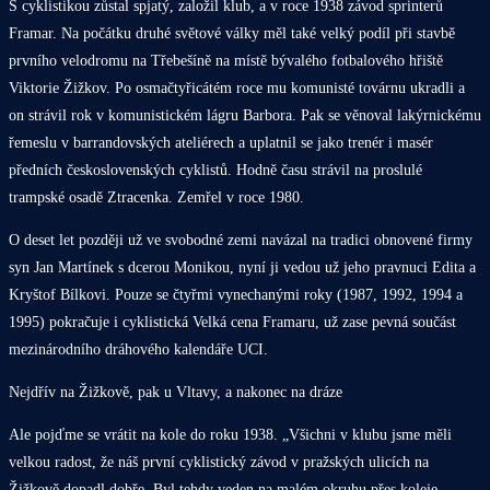
S cyklistikou zůstal spjatý, založil klub, a v roce 1938 závod sprinterů
Framar. Na počátku druhé světové války měl také velký podíl při stavbě
prvního velodromu na Třebešíně na místě bývalého fotbalového hřiště
Viktorie Žižkov. Po osmačtyřicátém roce mu komunisté továrnu ukradli a
on strávil rok v komunistickém lágru Barbora. Pak se věnoval lakýrnickému
řemeslu v barrandovských ateliérech a uplatnil se jako trenér i masér
předních československých cyklistů. Hodně času strávil na proslulé
trampské osadě Ztracenka. Zemřel v roce 1980.
O deset let později už ve svobodné zemi navázal na tradici obnovené firmy
syn Jan Martínek s dcerou Monikou, nyní ji vedou už jeho pravnuci Edita a
Kryštof Bílkovi. Pouze se čtyřmi vynechanými roky (1987, 1992, 1994 a
1995) pokračuje i cyklistická Velká cena Framaru, už zase pevná součást
mezinárodního dráhového kalendáře UCI.
Nejdřív na Žižkově, pak u Vltavy, a nakonec na dráze
Ale pojďme se vrátit na kole do roku 1938. „Všichni v klubu jsme měli
velkou radost, že náš první cyklistický závod v pražských ulicích na
Žižkově dopadl dobře. Byl tehdy veden na malém okruhu přes koleje