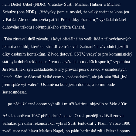
něm Detlef Uibel (NDR), Vratislav Šustr, Michael Hübner a Michael
Schulze (oba NDR). „Vždycky jsem si myslel, že velký sprint se koná jen
v Paříži. Ale do toho světa patří i Praha díky Framaru,“ vykládal držitel
duhového trikotu i olympijského stříbra Cahard.
„Táta zůstával duší závodu, i když oficiálně ho vedli lidé z tělovýchovných
jednot a oddílů, které on sám dříve trénoval. Zahraniční závodníci jezdili
díky osobním kontaktům. Závod dotoval ČSTV, vždyť to pro komunistický
stát byla dobrá reklama směrem do světa jako u dalších sportů,“ vzpomíná
Jiří Martínek, syn zakladatele, který převzal péči o závod v osmdesátých
letech. Sám se účastnil Velké ceny v „padesátkách“, ale jak sám říká „byl
jsem spíše vytrvalec“. Ostatně na kole jezdí dodnes, a to mu bude
šestaosmdesát.
… po pádu železné opony vyhráli i mistři keirinu, objevilo se Velo d´Or
Až s letopočtem 1987 přišla druhá pauza. O rok později zvítězil znovu
Schulze, při další rekonstrukci vyhrál Šustr tentokrát v Plzni. V roce 1990
zvedl ruce nad hlavu Markus Nagel, po pádu berlínské zdi i železné opony