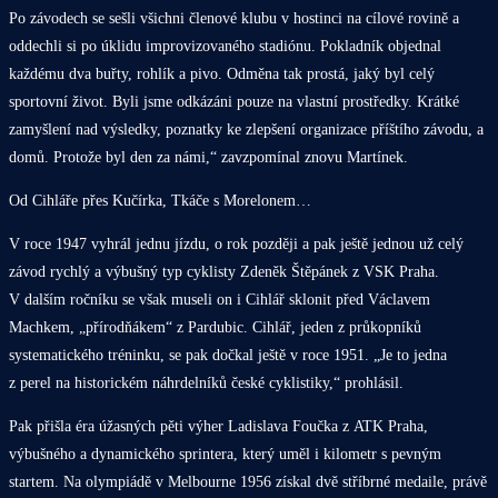
Po závodech se sešli všichni členové klubu v hostinci na cílové rovině a
oddechli si po úklidu improvizovaného stadiónu. Pokladník objednal
každému dva buřty, rohlík a pivo. Odměna tak prostá, jaký byl celý
sportovní život. Byli jsme odkázáni pouze na vlastní prostředky. Krátké
zamyšlení nad výsledky, poznatky ke zlepšení organizace příštího závodu, a
domů. Protože byl den za námi,“ zavzpomínal znovu Martínek.
Od Cihláře přes Kučírka, Tkáče s Morelonem…
V roce 1947 vyhrál jednu jízdu, o rok později a pak ještě jednou už celý
závod rychlý a výbušný typ cyklisty Zdeněk Štěpánek z VSK Praha.
V dalším ročníku se však museli on i Cihlář sklonit před Václavem
Machkem, „přírodňákem“ z Pardubic. Cihlář, jeden z průkopníků
systematického tréninku, se pak dočkal ještě v roce 1951. „Je to jedna
z perel na historickém náhrdelníků české cyklistiky,“ prohlásil.
Pak přišla éra úžasných pěti výher Ladislava Foučka z ATK Praha,
výbušného a dynamického sprintera, který uměl i kilometr s pevným
startem. Na olympiádě v Melbourne 1956 získal dvě stříbrné medaile, právě