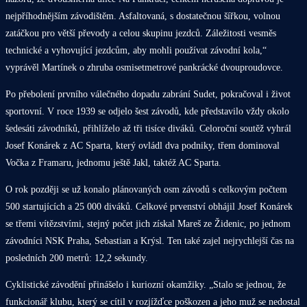
nejpříhodnějším závodištěm. Asfaltovaná, s dostatečnou šířkou, volnou
zatáčkou pro větší převody a celou skupinu jezdců. Záležitosti vesměs
technické a vyhovující jezdcům, aby mohli používat závodní kola,“
vyprávěl Martínek o zhruba osmisetmetrové pankrácké dvouproudovce.
Po přebolení prvního válečného dopadu zabrání Sudet, pokračoval i život
sportovní. V roce 1939 se odjelo šest závodů, kde představilo vždy okolo
šedesáti závodníků, přihlíželo až tři tisíce diváků. Celoroční soutěž vyhrál
Josef Konárek z AC Sparta, který ovládl dva podniky, třem dominoval
Vočka z Framaru, jednomu ještě Jakl, taktéž AC Sparta.
O rok později se už konalo plánovaných osm závodů s celkovým počtem
500 startujících a 25 000 diváků. Celkové prvenství obhájil Josef Konárek
se třemi vítězstvími, stejný počet jich získal Mareš ze Židenic, po jednom
závodníci NSK Praha, Sebastian a Krýsl. Ten také zajel nejrychlejší čas na
posledních 200 metrů: 12,2 sekundy.
Cyklistické závodění přinášelo i kuriozní okamžiky. „Stalo se jednou, že
funkcionář klubu, který se cítil v rozjížďce poškozen a jeho muž se nedostal