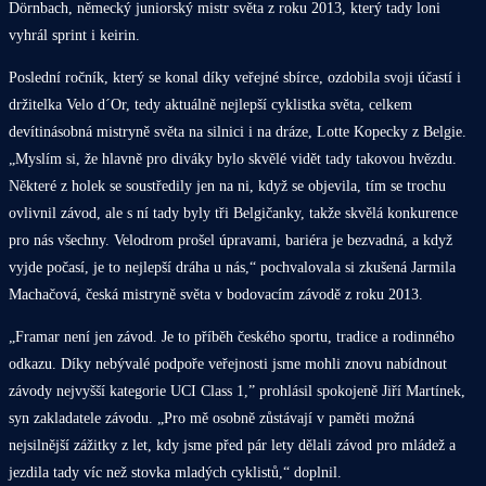
Dörnbach, německý juniorský mistr světa z roku 2013, který tady loni
vyhrál sprint i keirin.
Poslední ročník, který se konal díky veřejné sbírce, ozdobila svoji účastí i
držitelka Velo d´Or, tedy aktuálně nejlepší cyklistka světa, celkem
devítinásobná mistryně světa na silnici i na dráze, Lotte Kopecky z Belgie.
„Myslím si, že hlavně pro diváky bylo skvělé vidět tady takovou hvězdu.
Některé z holek se soustředily jen na ni, když se objevila, tím se trochu
ovlivnil závod, ale s ní tady byly tři Belgičanky, takže skvělá konkurence
pro nás všechny. Velodrom prošel úpravami, bariéra je bezvadná, a když
vyjde počasí, je to nejlepší dráha u nás,“ pochvalovala si zkušená Jarmila
Machačová, česká mistryně světa v bodovacím závodě z roku 2013.
„Framar není jen závod. Je to příběh českého sportu, tradice a rodinného
odkazu. Díky nebývalé podpoře veřejnosti jsme mohli znovu nabídnout
závody nejvyšší kategorie UCI Class 1,” prohlásil spokojeně Jiří Martínek,
syn zakladatele závodu. „Pro mě osobně zůstávají v paměti možná
nejsilnější zážitky z let, kdy jsme před pár lety dělali závod pro mládež a
jezdila tady víc než stovka mladých cyklistů,“ doplnil.